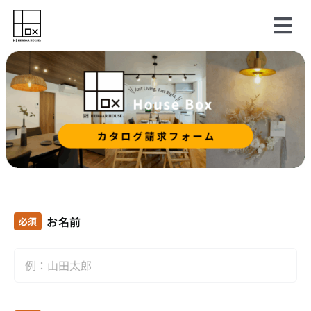
Skip
to
Tog
content
Nav
プライス
プラン
モデルハウス
資料請求
お名前
必須
無料相談
会社概要